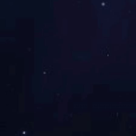
◆ 土工合成材料
◆ 塑料编织
◆ 工程塑料
检测设备
新闻中心
联系方式
您当前位置：
开云官方端网站登录入口-开云(中国)
>>
按载体
按载体分类
Classified by carrier
聚烯烃专用载体
工程类专用载体
高性能工程塑料专用载体