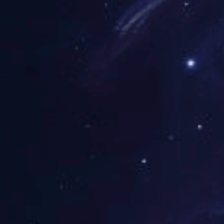
◆ PA
高性能工程塑料专用载体
◆ PC
◆ LCP
◆ PET
◆ PSU
◆ PBT
◆ PPS
◆ POM
◆ PEEK
弹性体专用载体
◆ EVA
◆ TPU
◆ TPEE
◆ TPV
全生物降解载体
◆ PBAT、PLA